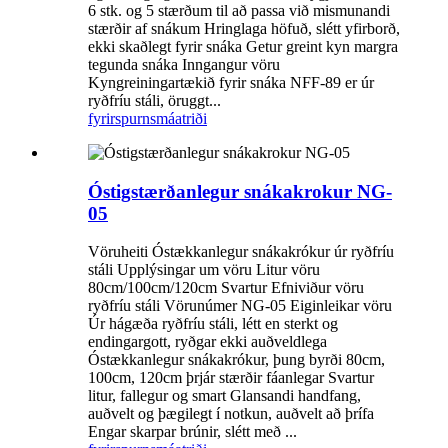
6 stk. og 5 stærðum til að passa við mismunandi
stærðir af snákum Hringlaga höfuð, slétt yfirborð,
ekki skaðlegt fyrir snáka Getur greint kyn margra
tegunda snáka Inngangur vöru
Kyngreiningartækið fyrir snáka NFF-89 er úr
ryðfríu stáli, öruggt...
fyrirspurn
smáatriði
Óstigstærðanlegur snákakrokur NG-
05
Vöruheiti Óstækkanlegur snákakrókur úr ryðfríu
stáli Upplýsingar um vöru Litur vöru
80cm/100cm/120cm Svartur Efniviður vöru
ryðfríu stáli Vörunúmer NG-05 Eiginleikar vöru
Úr hágæða ryðfríu stáli, létt en sterkt og
endingargott, ryðgar ekki auðveldlega
Óstækkanlegur snákakrókur, þung byrði 80cm,
100cm, 120cm þrjár stærðir fáanlegar Svartur
litur, fallegur og smart Glansandi handfang,
auðvelt og þægilegt í notkun, auðvelt að þrífa
Engar skarpar brúnir, slétt með ...