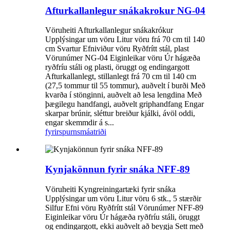
Afturkallanlegur snákakrokur NG-04
Vöruheiti Afturkallanlegur snákakrókur
Upplýsingar um vöru Litur vöru frá 70 cm til 140
cm Svartur Efniviður vöru Ryðfrítt stál, plast
Vörunúmer NG-04 Eiginleikar vöru Úr hágæða
ryðfríu stáli og plasti, öruggt og endingargott
Afturkallanlegt, stillanlegt frá 70 cm til 140 cm
(27,5 tommur til 55 tommur), auðvelt í burði Með
kvarða í stönginni, auðvelt að lesa lengdina Með
þægilegu handfangi, auðvelt griphandfang Engar
skarpar brúnir, sléttur breiður kjálki, ávöl oddi,
engar skemmdir á s...
fyrirspurn
smáatriði
Kynjakönnun fyrir snáka NFF-89
Vöruheiti Kyngreiningartæki fyrir snáka
Upplýsingar um vöru Litur vöru 6 stk., 5 stærðir
Silfur Efni vöru Ryðfrítt stál Vörunúmer NFF-89
Eiginleikar vöru Úr hágæða ryðfríu stáli, öruggt
og endingargott, ekki auðvelt að beygja Sett með