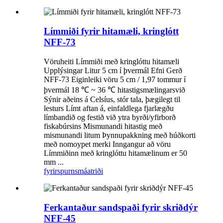
Límmiði fyrir hitamæli, kringlótt
NFF-73
Vöruheiti Límmiði með kringlóttu hitamæli
Upplýsingar Litur 5 cm í þvermál Efni Gerð
NFF-73 Eiginleiki vöru 5 cm / 1,97 tommur í
þvermál 18 ℃ ~ 36 ℃ hitastigsmælingarsvið
Sýnir aðeins á Celsíus, stór tala, þægilegt til
lesturs Límt aftan á, einfaldlega fjarlægðu
límbandið og festið við ytra byrði/yfirborð
fiskabúrsins Mismunandi hitastig með
mismunandi litum Þynnupakkning með húðkorti
með nomoypet merki Inngangur að vöru
Límmiðinn með kringlóttu hitamælinum er 50
mm ...
fyrirspurn
smáatriði
Ferkantaður sandspaði fyrir skriðdýr
NFF-45