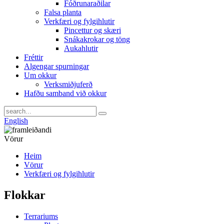
Fóðrunaraðilar
Falsa planta
Verkfæri og fylgihlutir
Pincettur og skæri
Snákakrokar og töng
Aukahlutir
Fréttir
Algengar spurningar
Um okkur
Verksmiðjuferð
Hafðu samband við okkur
English
Vörur
Heim
Vörur
Verkfæri og fylgihlutir
Flokkar
Terrariums