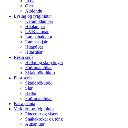
Plast
Gler
Álblöndu
Lýsing og fylgihlutir
Keramiklampar
Hitalampar
UVB lampar
Lampahaldarar
Lampaskjáir
Hitapúðar
Hitastillar
Resin sería
Hellar og skreytingar
Fóðrunaraðilar
Skjaldbökulíkön
Plast sería
Skjaldbökuböð
Síur
Hellar
Fóðrunaraðilar
Falsa planta
Verkfæri og fylgihlutir
Pincettur og skæri
Snákakrokar og töng
Aukahlutir