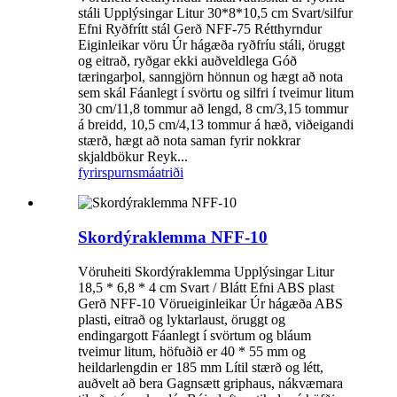
stáli Upplýsingar Litur 30*8*10,5 cm Svart/silfur
Efni Ryðfrítt stál Gerð NFF-75 Rétthyrndur
Eiginleikar vöru Úr hágæða ryðfríu stáli, öruggt
og eitrað, ryðgar ekki auðveldlega Góð
tæringarþol, sanngjörn hönnun og hægt að nota
sem skál Fáanlegt í svörtu og silfri í tveimur litum
30 cm/11,8 tommur að lengd, 8 cm/3,15 tommur
á breidd, 10,5 cm/4,13 tommur á hæð, viðeigandi
stærð, hægt að nota saman fyrir nokkrar
skjaldbökur Reyk...
fyrirspurn
smáatriði
Skordýraklemma NFF-10
Vöruheiti Skordýraklemma Upplýsingar Litur
18,5 * 6,8 * 4 cm Svart / Blátt Efni ABS plast
Gerð NFF-10 Vörueiginleikar Úr hágæða ABS
plasti, eitrað og lyktarlaust, öruggt og
endingargott Fáanlegt í svörtum og bláum
tveimur litum, höfuðið er 40 * 55 mm og
heildarlengdin er 185 mm Lítil stærð og létt,
auðvelt að bera Gagnsætt griphaus, nákvæmara