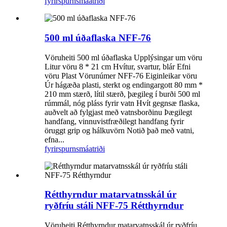
fyrirspurn
smáatriði
500 ml úðaflaska NFF-76
Vöruheiti 500 ml úðaflaska Upplýsingar um vöru
Litur vöru 8 * 21 cm Hvítur, svartur, blár Efni
vöru Plast Vörunúmer NFF-76 Eiginleikar vöru
Úr hágæða plasti, sterkt og endingargott 80 mm *
210 mm stærð, lítil stærð, þægileg í burði 500 ml
rúmmál, nóg pláss fyrir vatn Hvít gegnsæ flaska,
auðvelt að fylgjast með vatnsborðinu Þægilegt
handfang, vinnuvistfræðilegt handfang fyrir
öruggt grip og hálkuvörn Notið það með vatni,
efna...
fyrirspurn
smáatriði
Rétthyrndur matarvatnsskál úr
ryðfríu stáli NFF-75 Rétthyrndur
Vöruheiti Rétthyrndur matarvatnsskál úr ryðfríu