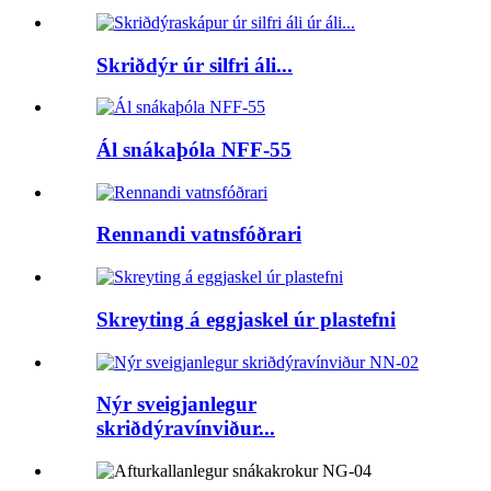
Skriðdýr úr silfri áli...
Ál snákaþóla NFF-55
Rennandi vatnsfóðrari
Skreyting á eggjaskel úr plastefni
Nýr sveigjanlegur
skriðdýravínviður...