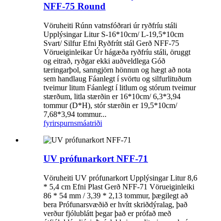
NFF-75 Round
Vöruheiti Rúnn vatnsfóðrari úr ryðfríu stáli
Upplýsingar Litur S-16*10cm/ L-19,5*10cm
Svart/ Silfur Efni Ryðfrítt stál Gerð NFF-75
Vörueiginleikar Úr hágæða ryðfríu stáli, öruggt
og eitrað, ryðgar ekki auðveldlega Góð
tæringarþol, sanngjörn hönnun og hægt að nota
sem handlaug Fáanlegt í svörtu og silfurlituðum
tveimur litum Fáanlegt í litlum og stórum tveimur
stærðum, litla stærðin er 16*10cm/ 6,3*3,94
tommur (D*H), stór stærðin er 19,5*10cm/
7,68*3,94 tommur...
fyrirspurn
smáatriði
UV prófunarkort NFF-71
Vöruheiti UV prófunarkort Upplýsingar Litur 8,6
* 5,4 cm Efni Plast Gerð NFF-71 Vörueiginleiki
86 * 54 mm / 3,39 * 2,13 tommur, þægilegt að
bera Prófunarsvæðið er hvítt skriðdýralag, það
verður fjólublátt þegar það er prófað með