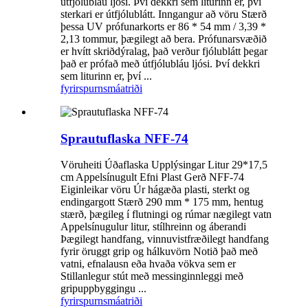
útfjólubláu ljósi. Því dekkri sem liturinn er, því
sterkari er útfjólublátt. Inngangur að vöru Stærð
þessa UV prófunarkorts er 86 * 54 mm / 3,39 *
2,13 tommur, þægilegt að bera. Prófunarsvæðið
er hvítt skriðdýralag, það verður fjólublátt þegar
það er prófað með útfjólubláu ljósi. Því dekkri
sem liturinn er, því ...
fyrirspurn
smáatriði
Sprautuflaska NFF-74
Vöruheiti Úðaflaska Upplýsingar Litur 29*17,5
cm Appelsínugult Efni Plast Gerð NFF-74
Eiginleikar vöru Úr hágæða plasti, sterkt og
endingargott Stærð 290 mm * 175 mm, hentug
stærð, þægileg í flutningi og rúmar nægilegt vatn
Appelsínugulur litur, stílhreinn og áberandi
Þægilegt handfang, vinnuvistfræðilegt handfang
fyrir öruggt grip og hálkuvörn Notið það með
vatni, efnalausn eða hvaða vökva sem er
Stillanlegur stút með messinginnleggi með
gripuppbyggingu ...
fyrirspurn
smáatriði