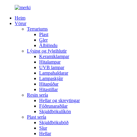
Heim
Vörur
Terrariums
Plast
Gler
Álblöndu
Lýsing og fylgihlutir
Keramiklampar
Hitalampar
UVB lampar
Lampahaldarar
Lampaskjáir
Hitapúðar
Hitastillar
Resin sería
Hellar og skreytingar
Fóðrunaraðilar
Skjaldbökulíkön
Plast sería
Skjaldbökuböð
Síur
Hellar