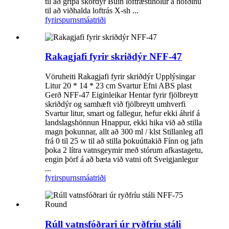
til að grípa skordýr Búin loftræstiholur á höfðinu
til að viðhalda loftrás X-sh ...
fyrirspurn
smáatriði
Rakagjafi fyrir skriðdýr NFF-47
Vöruheiti Rakagjafi fyrir skriðdýr Upplýsingar
Litur 20 * 14 * 23 cm Svartur Efni ABS plast
Gerð NFF-47 Eiginleikar Hentar fyrir fjölbreytt
skriðdýr og samhæft við fjölbreytt umhverfi
Svartur litur, smart og fallegur, hefur ekki áhrif á
landslagshönnun Hnappur, ekki hika við að stilla
magn þokunnar, allt að 300 ml / klst Stillanleg afl
frá 0 til 25 w til að stilla þokuúttakið Fínn og jafn
þoka 2 lítra vatnsgeymir með stórum afkastagetu,
engin þörf á að bæta við vatni oft Sveigjanlegur
...
fyrirspurn
smáatriði
Rúll vatnsfóðrari úr ryðfríu stáli