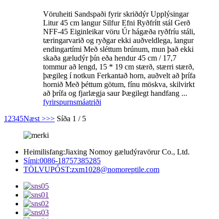
Vöruheiti Sandspaði fyrir skriðdýr Upplýsingar
Litur 45 cm langur Silfur Efni Ryðfrítt stál Gerð
NFF-45 Eiginleikar vöru Úr hágæða ryðfríu stáli,
tæringarvarið og ryðgar ekki auðveldlega, langur
endingartími Með sléttum brúnum, mun það ekki
skaða gæludýr þín eða hendur 45 cm / 17,7
tommur að lengd, 15 * 19 cm stærð, stærri stærð,
þægileg í notkun Ferkantað horn, auðvelt að þrífa
hornið Með þéttum götum, fínu möskva, skilvirkt
að þrífa og fjarlægja saur Þægilegt handfang ...
fyrirspurn
smáatriði
1
2
3
4
5
Næst >
>>
Síða 1 / 5
Heimilisfang:
Jiaxing Nomoy gæludýravörur Co., Ltd.
Sími:
0086-18757385285
TÖLVUPÓST:
zxm1028@nomoreptile.com